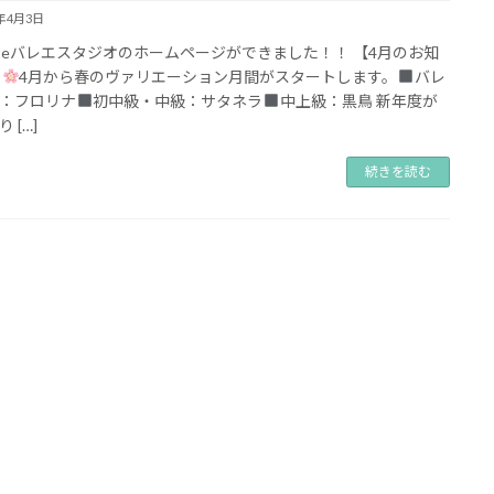
4年4月3日
llanteバレエスタジオのホームページができました！！ 【4月のお知
】
4月から春のヴァリエーション月間がスタートします。
バレ
：フロリナ
初中級・中級：サタネラ
中上級：黒鳥 新年度が
 […]
続きを読む