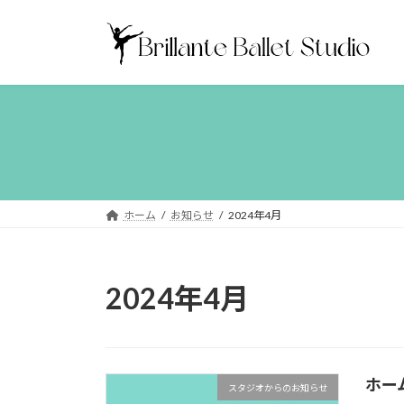
コ
ナ
ン
ビ
テ
ゲ
ン
ー
ツ
シ
へ
ョ
ス
ン
キ
に
ッ
移
プ
動
ホーム
お知らせ
2024年4月
2024年4月
ホー
スタジオからのお知らせ