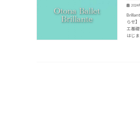
202
Bri
らせ
エ基礎
はじまり