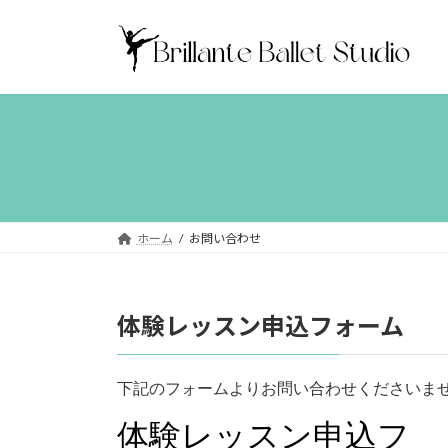
コ
ナ
ン
ビ
テ
ゲ
ン
ー
ツ
シ
へ
ョ
ス
ン
キ
に
ッ
移
プ
動
ホーム
お問い合わせ
体験レッスン申込フォーム